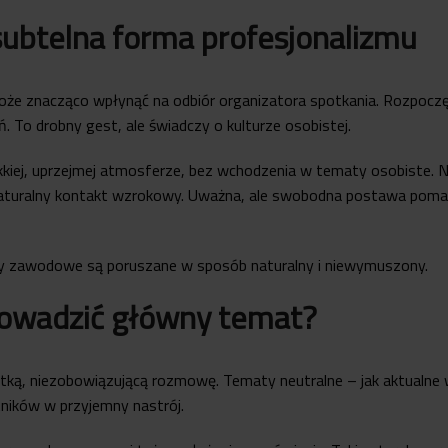
 subtelna forma profesjonalizmu
oże znacząco wpłynąć na odbiór organizatora spotkania. Rozpoczęc
 To drobny gest, ale świadczy o kulturze osobistej.
iej, uprzejmej atmosferze, bez wchodzenia w tematy osobiste. Na
aturalny kontakt wzrokowy. Uważna, ale swobodna postawa poma
ty zawodowe są poruszane w sposób naturalny i niewymuszony.
rowadzić główny temat?
rótką, niezobowiązującą rozmowę. Tematy neutralne – jak aktualne 
tników w przyjemny nastrój.