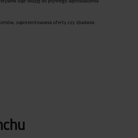
zerywnik daje okazję do płynnego wprowadzenia
 rozmów, zaprezentowania oferty czy zbadania
nchu