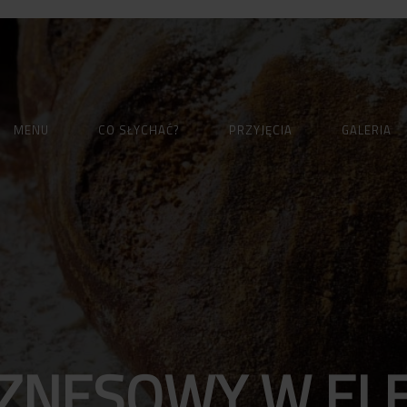
MENU
CO SŁYCHAĆ?
PRZYJĘCIA
GALERIA
IZNESOWY W EL