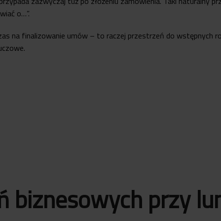
zypada zazwyczaj tuż po złożeniu zamówienia. Taki naturalny pr
wiać o…”.
 czas na finalizowanie umów – to raczej przestrzeń do wstępnych
luczowe.
ń biznesowych przy lu