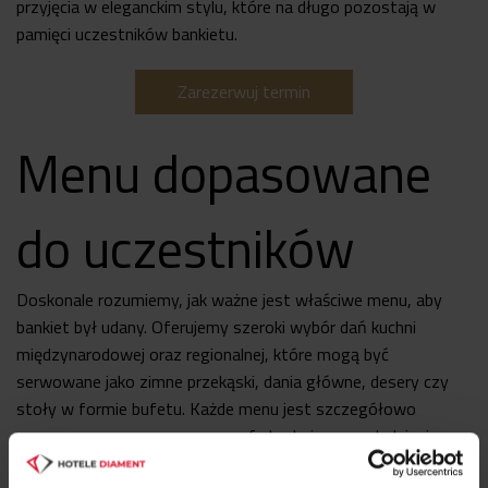
przyjęcia w eleganckim stylu, które na długo pozostają w
pamięci uczestników bankietu.
Zarezerwuj termin
Menu dopasowane
do uczestników
Doskonale rozumiemy, jak ważne jest właściwe menu, aby
bankiet był udany. Oferujemy szeroki wybór dań kuchni
międzynarodowej oraz regionalnej, które mogą być
serwowane jako zimne przekąski, dania główne, desery czy
stoły w formie bufetu. Każde menu jest szczegółowo
opracowane przez naszego szefa kuchni, z uwzględnieniem
indywidualnych potrzeb uczestników bankietu. Warto