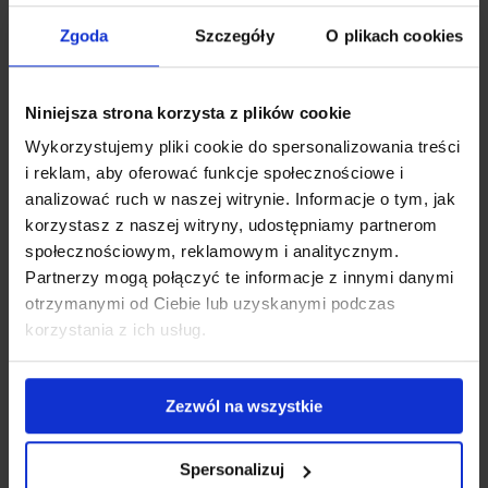
skorzystać z pomocy naszej obsługi, aby dostosować ofertę
do specjalnych wymagań dietetycznych gości – oferujemy
Zgoda
Szczegóły
O plikach cookies
możliwość skorzystania z menu tematycznego czy
wegetariańskiego. Warto poświęcić czas na wybór
odpowiedniego menu, aby uczcić ważne wydarzenie w
Niniejsza strona korzysta z plików cookie
najlepszym stylu. Zawsze staramy się dostarczyć nowe
Wykorzystujemy pliki cookie do spersonalizowania treści
smaki, które zachwycą zaproszonych gości.
i reklam, aby oferować funkcje społecznościowe i
analizować ruch w naszej witrynie. Informacje o tym, jak
Elegancka
korzystasz z naszej witryny, udostępniamy partnerom
społecznościowym, reklamowym i analitycznym.
Partnerzy mogą połączyć te informacje z innymi danymi
przestrzeń i
otrzymanymi od Ciebie lub uzyskanymi podczas
korzystania z ich usług.
staranne dekoracje
Zezwól na wszystkie
Nasza restauracja to wyjątkowe miejsce spotkań, które
idealnie pasuje do bankietu o dowolnym charakterze.
Spersonalizuj